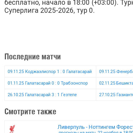
бесплатно, начало в 18:00 (+03:00). Ту
Суперлига 2025-2026, тур 0.
Последние матчи
09.11.25 Коджаэлиспор 1 : 0 Галатасарай
09.11.25 Фенерб
01.11.25 Галатасарай 0 : 0 Трабзонспор
02.11.25 Бешикт
26.10.25 Галатасарай 3 : 1 Гезтепе
27.10.25 Газиант
Смотрите также
Ливерпуль - Ноттингем Форес
прогнозы на матч, 22 ноября в 18:0