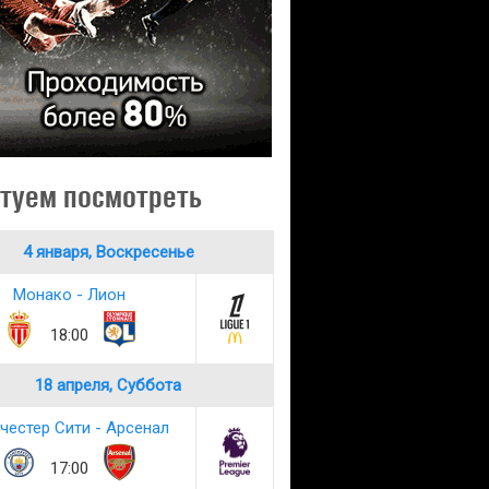
туем посмотреть
4 января, Воскресенье
Монако - Лион
18:00
18 апреля, Суббота
честер Сити - Арсенал
17:00