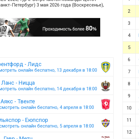
Санкт-Петербург) 3 мая 2026 года (Воскресенье),
2
3
4
5
6
рентфорд - Лидс
мотреть онлайн беспатно, 13 декабря в 18:00
7
Ланс - Ницца
8
мотреть онлайн беспатно, 14 декабря в 18:00
9
Аякс - Твенте
смотреть онлайн беспатно, 4 апреля в 18:00
10
льяспор - Еюпспор
11
смотреть онлайн беспатно, 5 апреля в 18:00
12
Гавр - Метц