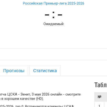
Российская Премьер-лига 2025-2026
– : –
Ожидаемый
Прогнозы
Статистика
Табл
ча ЦСКА - Зенит, 3 мая 2026 онлайн - смотрите
№
 в хорошем качестве (HD).
1
025-2026, тур 0. Встречаются команды ЦСКА