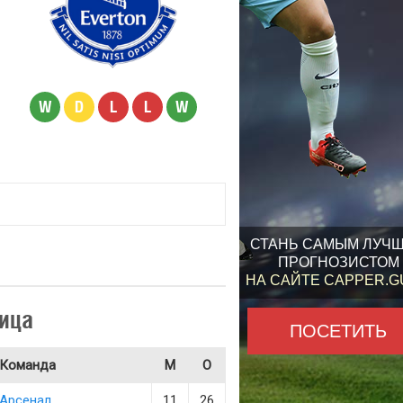
W
D
L
L
W
СТАНЬ САМЫМ ЛУЧ
ПРОГНОЗИСТОМ
НА САЙТЕ CAPPER.
ица
ПОСЕТИТЬ
Команда
М
О
Арсенал
11
26