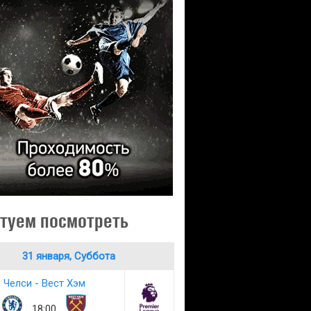
туем посмотреть
31 января, Суббота
Челси - Вест Хэм
18:00