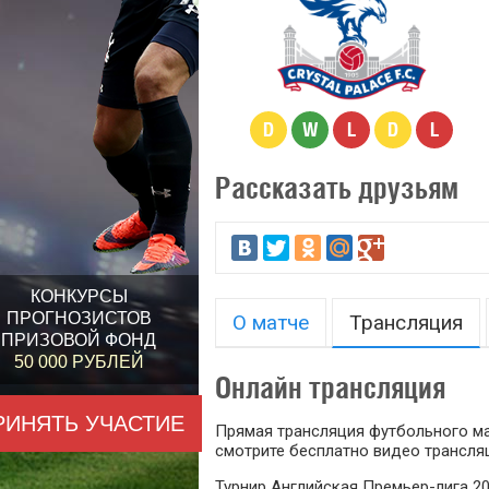
D
W
L
D
L
Рассказать друзьям
КОНКУРСЫ
ПРОГНОЗИСТОВ
О матче
Трансляция
ПРИЗОВОЙ ФОНД
50 000 РУБЛЕЙ
Онлайн трансляция
РИНЯТЬ УЧАСТИЕ
Прямая трансляция футбольного мат
смотрите бесплатно видео трансляц
Турнир Английская Премьер-лига 20