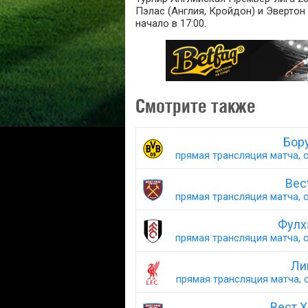
Пэлас (Англия, Кройдон) и Эвертон 
начало в 17:00.
Смотрите также
Бору
прямая трансляция матча, с
Вес
прямая трансляция матча, с
Фулх
прямая трансляция матча, с
Ли
прямая трансляция матча, с
Вест Х