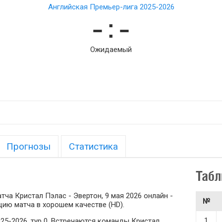
Английская Премьер-лига 2025-2026
– : –
Ожидаемый
Прогнозы
Статистика
Табл
ча Кристал Пэлас - Эвертон, 9 мая 2026 онлайн -
№
ию матча в хорошем качестве (HD).
1
25-2026, тур 0. Встречаются команды Кристал