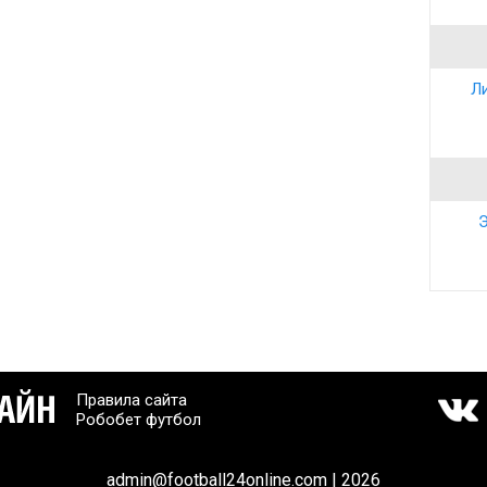
Ли
Э
Правила сайта
Робобет футбол
admin@football24online.com | 2026