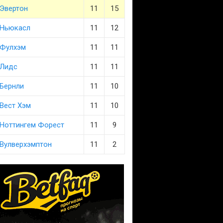
Эвертон
11
15
Ньюкасл
11
12
Фулхэм
11
11
Лидс
11
11
Бернли
11
10
Вест Хэм
11
10
Ноттингем Форест
11
9
Вулверхэмптон
11
2