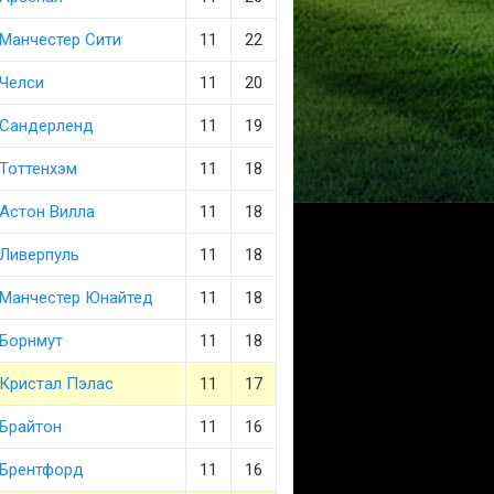
Манчестер Сити
11
22
Челси
11
20
Сандерленд
11
19
Тоттенхэм
11
18
Астон Вилла
11
18
Ливерпуль
11
18
Манчестер Юнайтед
11
18
Борнмут
11
18
Кристал Пэлас
11
17
Брайтон
11
16
Брентфорд
11
16