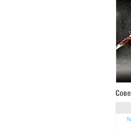
Сове
То