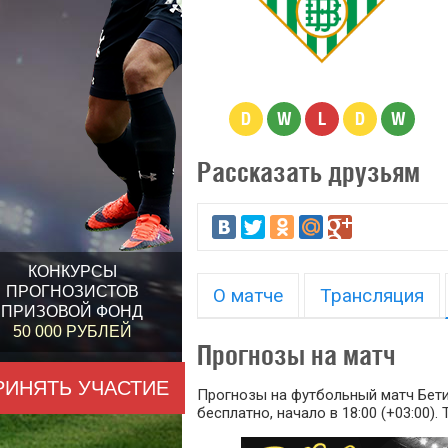
D
W
L
D
W
Рассказать друзьям
КОНКУРСЫ
ПРОГНОЗИСТОВ
О матче
Трансляция
ПРИЗОВОЙ ФОНД
50 000 РУБЛЕЙ
Прогнозы на матч
РИНЯТЬ УЧАСТИЕ
Прогнозы на футбольный матч Бетис
бесплатно, начало в 18:00 (+03:00).