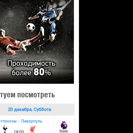
туем посмотреть
20 декабря, Суббота
ттенхэм - Ливерпуль
18:00