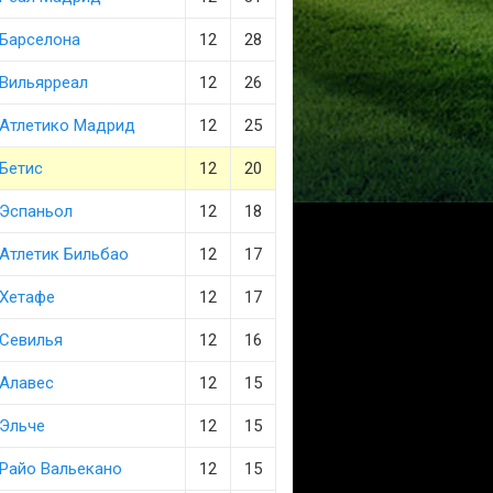
Барселона
12
28
Вильярреал
12
26
Атлетико Мадрид
12
25
Бетис
12
20
Эспаньол
12
18
Атлетик Бильбао
12
17
Хетафе
12
17
Севилья
12
16
Алавес
12
15
Эльче
12
15
Райо Вальекано
12
15