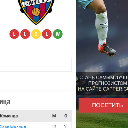
L
L
D
L
W
СТАНЬ САМЫМ ЛУЧ
ПРОГНОЗИСТОМ
НА САЙТЕ CAPPER.
ица
ПОСЕТИТЬ
Команда
М
О
Реал Мадрид
12
31