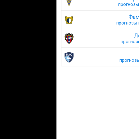
прогнозы 
Фам
прогнозы н
Л
прогнозы
прогнозы