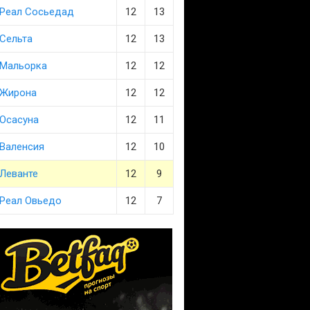
Реал Сосьедад
12
13
Сельта
12
13
Мальорка
12
12
Жирона
12
12
Осасуна
12
11
Валенсия
12
10
Леванте
12
9
Реал Овьедо
12
7