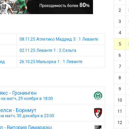
2
3
4
08.11.25 Атлетико Мадрид 3 : 1 Леванте
5
02.11.25 Леванте 1 : 2 Сельта
6
рид
26.10.25 Мальорка 1 : 1 Леванте
7
8
9
якс - Гронинген
на матч, 29 ноября в 18:00
10
елси - Борнмут
11
а матч, 30 декабря в 23:00
12
л - Витория Гимараэш