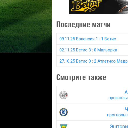
Последние матчи
09.11.25 Валенсия 1 : 1 Бетис
02.11.25 Бетис 3 : 0 Мальорка
27.10.25 Бетис 0 : 2 Атлетико Мад
Смотрите также
А
прогнозы 
Ч
прогнозы н
Эштори