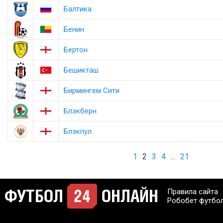
Балтика
Бенин
Бертон
Бешикташ
Бирмингем Сити
Блэкберн
Блэкпул
1
2
3
4
...
21
Правила сайта
Робобет футбо