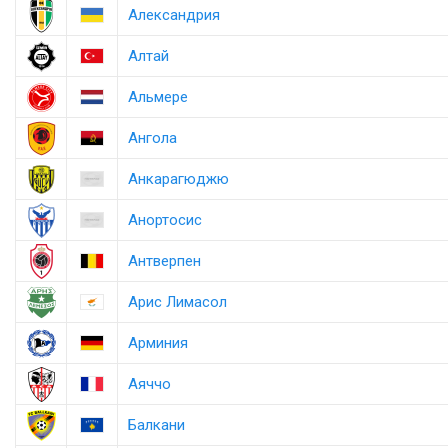
Александрия
Алтай
Альмере
Ангола
Анкарагюджю
Анортосис
Антверпен
Арис Лимасол
Арминия
Аяччо
Балкани