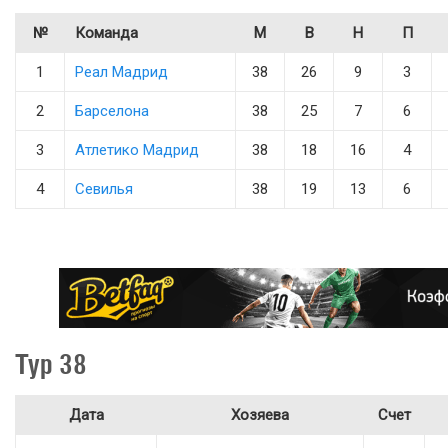
№
Команда
М
В
Н
П
1
Реал Мадрид
38
26
9
3
2
Барселона
38
25
7
6
3
Атлетико Мадрид
38
18
16
4
4
Севилья
38
19
13
6
Тур 38
Дата
Хозяева
Счет