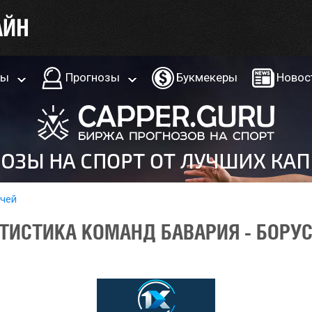
ры
Прогнозы
Букмекеры
Новос
тчей
ТИСТИКА КОМАНД БАВАРИЯ - БОРУС