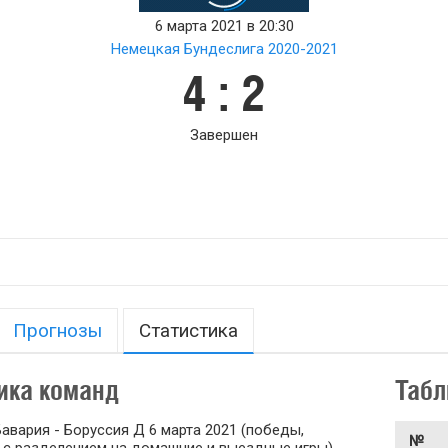
6 марта 2021 в 20:30
Немецкая Бундеслига 2020-2021
4 : 2
Завершен
Прогнозы
Статистика
ика команд
Табл
вария - Боруссия Д 6 марта 2021 (победы,
№