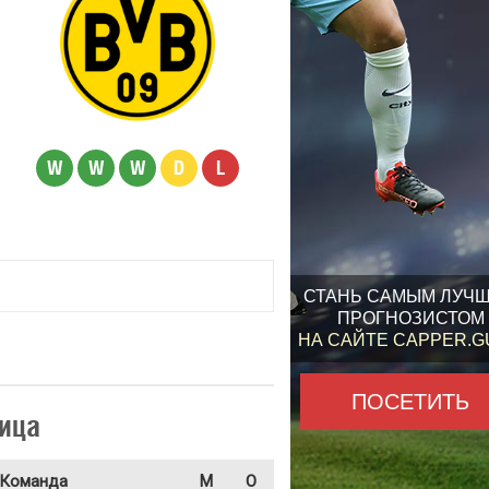
W
W
W
D
L
СТАНЬ САМЫМ ЛУЧ
ПРОГНОЗИСТОМ
НА САЙТЕ CAPPER.
ПОСЕТИТЬ
ица
Команда
М
О