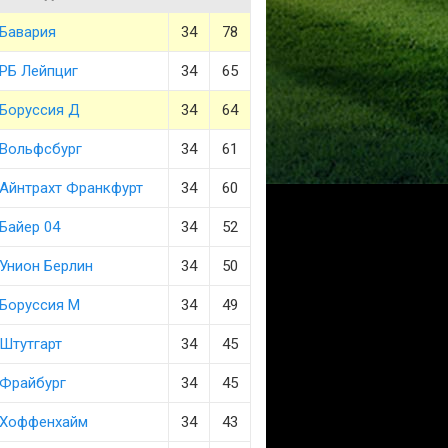
Бавария
34
78
РБ Лейпциг
34
65
Боруссия Д
34
64
Вольфсбург
34
61
Айнтрахт Франкфурт
34
60
Байер 04
34
52
Унион Берлин
34
50
Боруссия М
34
49
Штутгарт
34
45
Фрайбург
34
45
Хоффенхайм
34
43