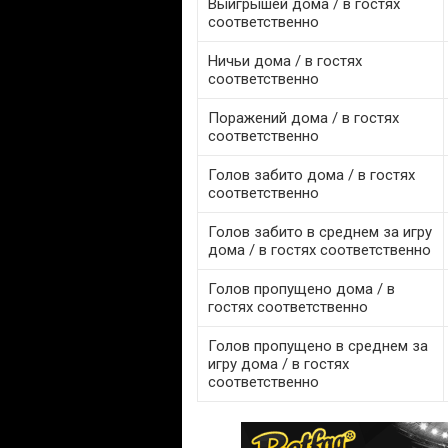
Выигрышей дома / в гостях
соответственно
Ничьи дома / в гостях
соответственно
Поражений дома / в гостях
соответственно
Голов забито дома / в гостях
соответственно
Голов забито в среднем за игру
дома / в гостях соответственно
Голов пропущено дома / в
гостях соответственно
Голов пропущено в среднем за
игру дома / в гостях
соответственно