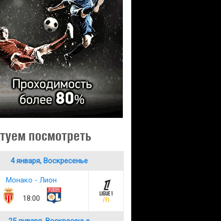
туем посмотреть
4 января, Воскресенье
Монако - Лион
18:00