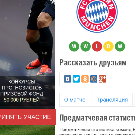
W
W
L
D
W
Рассказать друзьям
КОНКУРСЫ
ПРОГНОЗИСТОВ
ПРИЗОВОЙ ФОНД
О матче
Трансляция
50 000 РУБЛЕЙ
Предматчевая статист
РИНЯТЬ УЧАСТИЕ
Предматчевая статистика команд Ба