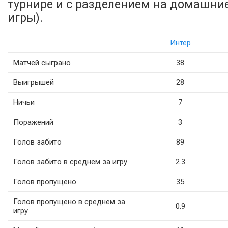
турнире и с разделением на домашни
игры).
Интер
Матчей сыграно
38
Выигрышей
28
Ничьи
7
Поражений
3
Голов забито
89
Голов забито в среднем за игру
2.3
Голов пропущено
35
Голов пропущено в среднем за
0.9
игру