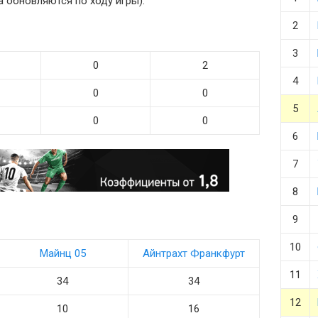
ча обновляются по ходу игры).
2
3
0
2
4
0
0
5
0
0
6
7
8
9
10
Майнц 05
Айнтрахт Франкфурт
11
34
34
12
10
16