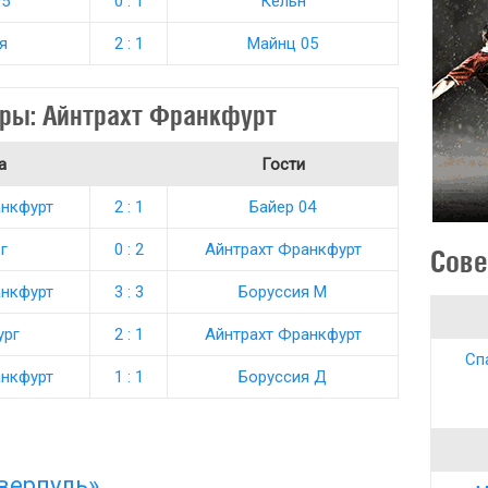
05
0 : 1
Кельн
я
2 : 1
Майнц 05
ры: Айнтрахт Франкфурт
а
Гости
анкфурт
2 : 1
Байер 04
г
0 : 2
Айнтрахт Франкфурт
Сове
анкфурт
3 : 3
Боруссия М
ург
2 : 1
Айнтрахт Франкфурт
Сп
анкфурт
1 : 1
Боруссия Д
верпуль»