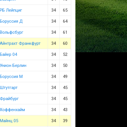
РБ Лейпциг
34
65
Боруссия Д
34
64
Вольфсбург
34
61
Айнтрахт Франкфурт
34
60
Байер 04
34
52
Унион Берлин
34
50
Боруссия М
34
49
Штутгарт
34
45
Фрайбург
34
45
Хоффенхайм
34
43
Майнц 05
34
39