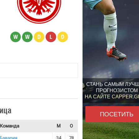
W
W
D
L
D
СТАНЬ САМЫМ ЛУЧ
ПРОГНОЗИСТОМ
НА САЙТЕ CAPPER.
ица
ПОСЕТИТЬ
Команда
М
О
Бавария
34
78