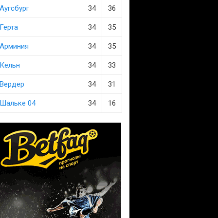
Аугсбург
34
36
Герта
34
35
Арминия
34
35
Кельн
34
33
Вердер
34
31
Шальке 04
34
16