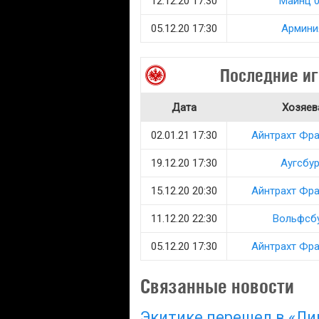
12.12.20 17:30
Майнц 
05.12.20 17:30
Армини
Последние иг
Дата
Хозяев
02.01.21 17:30
Айнтрахт Фр
19.12.20 17:30
Аугсбур
15.12.20 20:30
Айнтрахт Фр
11.12.20 22:30
Вольфсб
05.12.20 17:30
Айнтрахт Фр
Связанные новости
Экитике перешел в «Ли