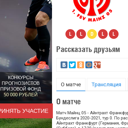
L
L
D
L
L
Рассказать друзьям
КОНКУРСЫ
ПРОГНОЗИСТОВ
О матче
Трансляция
ПРИЗОВОЙ ФОНД
50 000 РУБЛЕЙ
О матче
РИНЯТЬ УЧАСТИЕ
Матч Майнц 05 - Айнтрахт Франкфур
Бундеслига 2020-2021, тур 0. По р
Айнтрахт Франкфурт (Германия, Фр