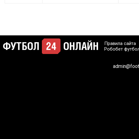
Правила сайта
Робобет футбо
admin@footb