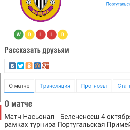
Португальс
W
D
L
L
D
Рассказать друзьям
О матче
Трансляция
Прогнозы
Стат
О матче
Матч Насьонал - Белененсеш 4 октября
рамках турнира Португальская Примей