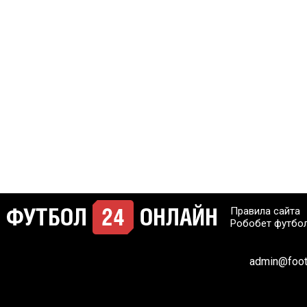
Правила сайта
Робобет футбо
admin@footb