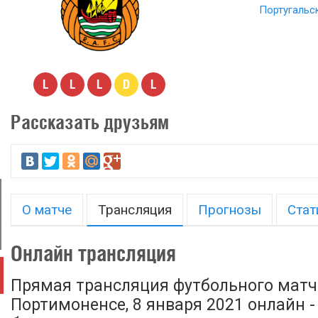
Португальс
L
L
L
D
L
Рассказать друзьям
О матче
Трансляция
Прогнозы
Стат
Онлайн трансляция
Прямая трансляция футбольного матча
Портимоненсе, 8 января 2021 онлайн -