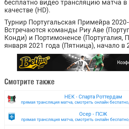
бесплатно видео трансляцию матча в
качестве (HD).
Турнир Португальская Примейра 2020-2
Встречаются команды Риу Аве (Португ
Конди) и Портимоненсе (Португалия, 
января 2021 года (Пятница), начало в 2
Смотрите также
НЕК - Спарта Роттердам
прямая трансляция матча, смотреть онлайн беспатно,
Осер - ПСЖ
прямая трансляция матча, смотреть онлайн беспатно,