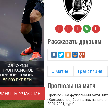
L
L
L
W
L
Рассказать друзьям
КОНКУРСЫ
ПРОГНОЗИСТОВ
О матче
Трансляция
ПРИЗОВОЙ ФОНД
50 000 РУБЛЕЙ
Прогнозы на матч
РИНЯТЬ УЧАСТИЕ
Прогнозы на футбольный матч Витор
(Воскресенье) бесплатно, начало в 
2020-2021, тур 0.