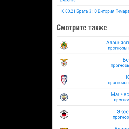
Висенте
10.03.21 Брага 3 : 0 Витория Гимар
Смотрите также
Аланьясп
прогнозы н
Бе
прогнозы
К
прогнозы н
Манчес
прогноз
Эксе
прогноз
Барсе