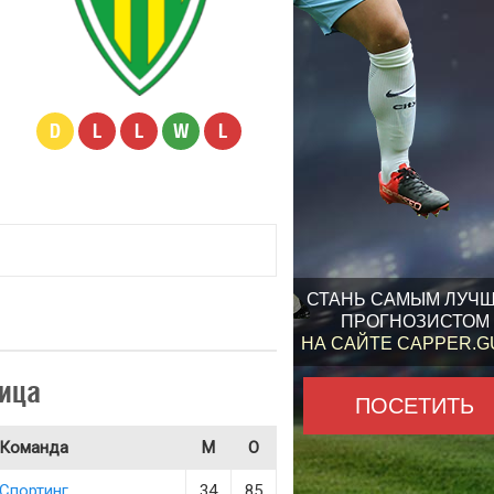
D
L
L
W
L
СТАНЬ САМЫМ ЛУЧ
ПРОГНОЗИСТОМ
НА САЙТЕ CAPPER.
ица
ПОСЕТИТЬ
Команда
М
О
Спортинг
34
85