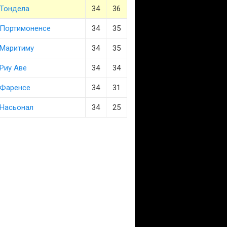
Тондела
34
36
Портимоненсе
34
35
Маритиму
34
35
Риу Аве
34
34
Фаренсе
34
31
Насьонал
34
25