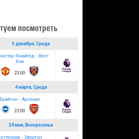
туем посмотреть
3 декабря, Среда
честер Юнайтед - Вест
Хэм
23:00
4 марта, Среда
Брайтон - Арсенал
23:00
24 мая, Воскресенье
оттенхэм - Эвертон