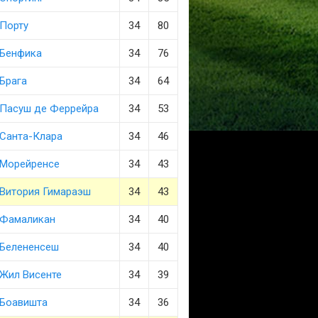
Порту
34
80
Бенфика
34
76
Брага
34
64
Пасуш де Феррейра
34
53
Санта-Клара
34
46
Морейренсе
34
43
Витория Гимараэш
34
43
Фамаликан
34
40
Белененсеш
34
40
Жил Висенте
34
39
Боавишта
34
36