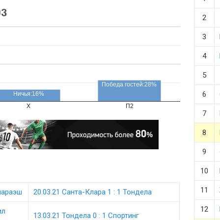
оз
2
3
4
5
Победа гостей:28%
6
Ничья:16%
X
П2
7
8
9
10
11
имараэш
20.03.21 Санта-Клара 1 : 1 Тондела
12
ил
13.03.21 Тондела 0 : 1 Спортинг