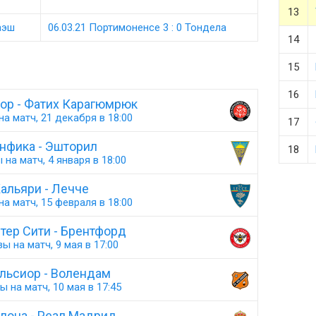
13
аэш
06.03.21 Портимоненсе 3 : 0 Тондела
14
15
16
ор - Фатих Карагюмрюк
а матч, 21 декабря в 18:00
17
нфика - Эшторил
18
 на матч, 4 января в 18:00
альяри - Лечче
а матч, 15 февраля в 18:00
тер Сити - Брентфорд
ы на матч, 9 мая в 17:00
льсиор - Волендам
ы на матч, 10 мая в 17:45
лона - Реал Мадрид