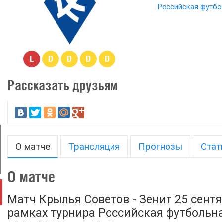
Российская футбо
L
D
D
D
D
Рассказать друзьям
О матче
Трансляция
Прогнозы
Стат
О матче
Матч Крылья Советов - Зенит 25 сентя
рамках турнира Российская футбольн