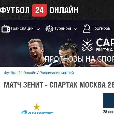
Трансляции
Турниры
Прогнозы
Футбол 24 Онлайн
Расписание матчей
МАТЧ ЗЕНИТ - СПАРТАК МОСКВА 2
28 сен