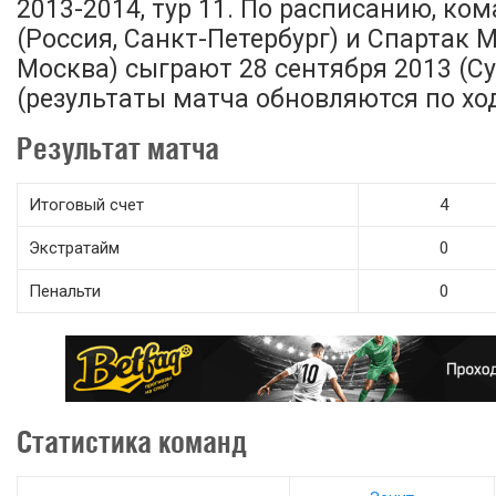
2013-2014, тур 11. По расписанию, ко
(Россия, Санкт-Петербург) и Спартак М
Москва) сыграют 28 сентября 2013 (Суб
(результаты матча обновляются по ход
Результат матча
Итоговый счет
4
Экстратайм
0
Пенальти
0
Статистика команд