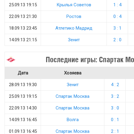
25.09.13 19:15
Крылья Советов
1 : 4
22.09.13 21:30
Ростов
0 : 4
18.09.13 23:45
Атлетико Мадрид
3 : 1
14.09.13 21:15
Зенит
2 : 0
Последние игры: Спартак М
Дата
Хозяева
28.09.13 19:30
Зенит
4 : 2
25.09.13 19:15
Спартак Москва
3 : 2
22.09.13 14:30
Спартак Москва
3 : 0
14.09.13 16:45
Волга
0 : 1
01.09.13 16:45
Спартак Москва
2 : 1