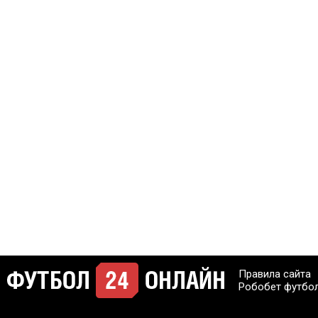
Правила сайта
Робобет футбо