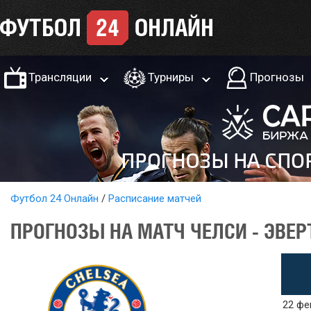
Трансляции
Турниры
Прогнозы
Футбол 24 Онлайн
Расписание матчей
ПРОГНОЗЫ НА МАТЧ ЧЕЛСИ - ЭВЕР
22 фе