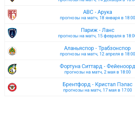
АВС - Арука
прогнозы на матч, 18 января в 18:0
Париж - Ланс
прогнозы на матч, 15 февраля в 18:0
Аланьяспор - Трабзонспор
прогнозы на матч, 12 апреля в 18:0
Фортуна Ситтард - Фейеноор
прогнозы на матч, 2 мая в 18:00
Брентфорд - Кристал Пэлас
прогнозы на матч, 17 мая в 17:00