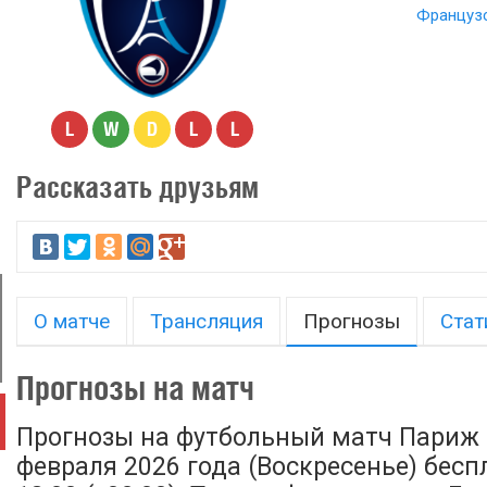
Французс
L
W
D
L
L
Рассказать друзьям
О матче
Трансляция
Прогнозы
Стат
Прогнозы на матч
Прогнозы на футбольный матч Париж -
февраля 2026 года (Воскресенье) бесп