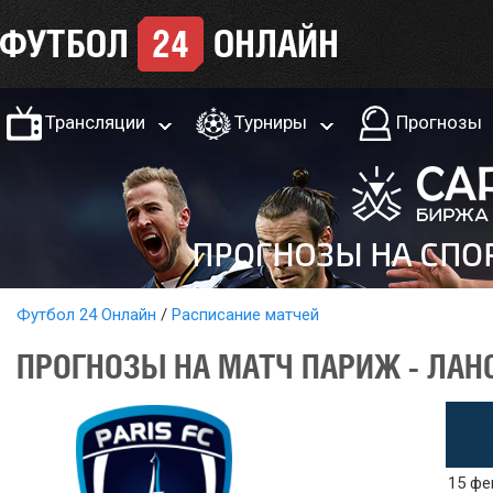
Трансляции
Турниры
Прогнозы
Футбол 24 Онлайн
Расписание матчей
ПРОГНОЗЫ НА МАТЧ ПАРИЖ - ЛАНС
15 фе