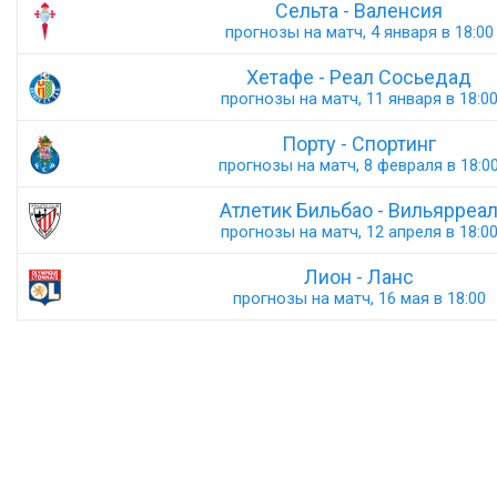
Сельта - Валенсия
прогнозы на матч, 4 января в 18:00
Хетафе - Реал Сосьедад
прогнозы на матч, 11 января в 18:0
Порту - Спортинг
прогнозы на матч, 8 февраля в 18:0
Атлетик Бильбао - Вильярреа
прогнозы на матч, 12 апреля в 18:0
Лион - Ланс
прогнозы на матч, 16 мая в 18:00