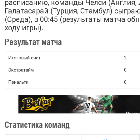
расписанию, команды Челси (Англия, 
Галатасарай (Турция, Стамбул) сыграю
(Среда), в 00:45 (результаты матча об
ходу игры).
Результат матча
Итоговый счет
2
Экстратайм
0
Пенальти
0
Статистика команд