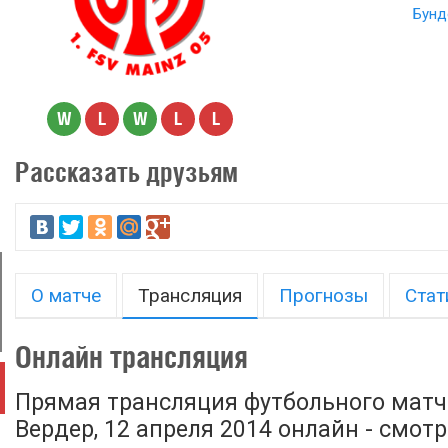
Бунд
W
L
W
L
L
Рассказать друзьям
О матче
Трансляция
Прогнозы
Стат
Онлайн трансляция
Прямая трансляция футбольного матч
Вердер, 12 апреля 2014 онлайн - смот