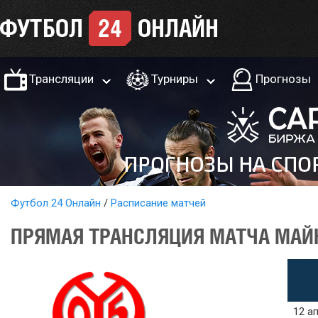
Трансляции
Турниры
Прогнозы
Футбол 24 Онлайн
Расписание матчей
ПРЯМАЯ ТРАНСЛЯЦИЯ МАТЧА МАЙНЦ
12 ап