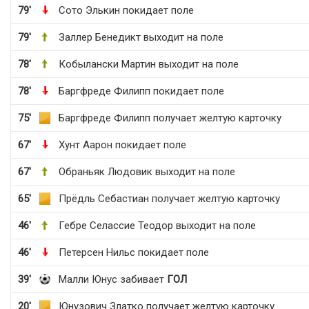
79'
Сото Элькин покидает поле
79'
Заллер Бенедикт выходит на поле
78'
Кобылански Мартин выходит на поле
78'
Баргфреде Филипп покидает поле
75'
Баргфреде Филипп получает желтую карточку
67'
Хунт Аарон покидает поле
67'
Обраньяк Людовик выходит на поле
65'
Прёдль Себастиан получает желтую карточку
46'
Гебре Селассие Теодор выходит на поле
46'
Петерсен Нильс покидает поле
39'
Малли Юнус забивает
ГОЛ
20'
Юнузович Златко получает желтую карточку