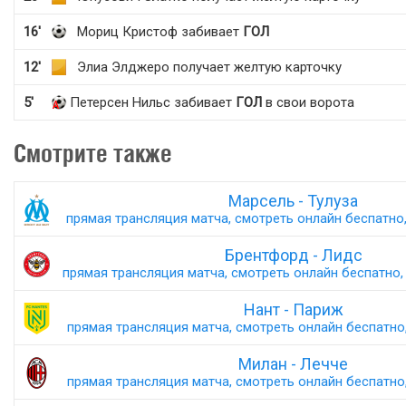
16'
Мориц Кристоф забивает
ГОЛ
12'
Элиа Элджеро получает желтую карточку
5'
Петерсен Нильс забивает
ГОЛ
в свои ворота
Смотрите также
Марсель - Тулуза
прямая трансляция матча, смотреть онлайн беспатно,
Брентфорд - Лидс
прямая трансляция матча, смотреть онлайн беспатно, 
Нант - Париж
прямая трансляция матча, смотреть онлайн беспатно,
Милан - Лечче
прямая трансляция матча, смотреть онлайн беспатно,