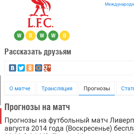
Международн
W
D
W
W
D
Рассказать друзьям
О матче
Трансляция
Прогнозы
Стат
Прогнозы на матч
Прогнозы на футбольный матч Ливерпу
августа 2014 года (Воскресенье) беспл