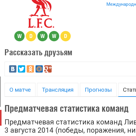
Международн
W
D
W
W
D
Рассказать друзьям
О матче
Трансляция
Прогнозы
Стат
Предматчевая статистика команд
Предматчевая статистика команд Лив
3 августа 2014 (победы, поражения, ни