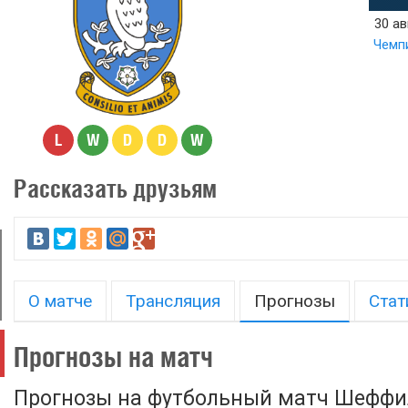
30 ав
Чемп
L
W
D
D
W
Рассказать друзьям
О матче
Трансляция
Прогнозы
Стат
Прогнозы на матч
Прогнозы на футбольный матч Шеффи