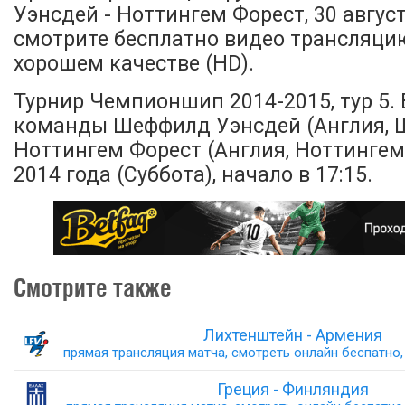
Уэнсдей - Ноттингем Форест, 30 август
смотрите бесплатно видео трансляци
хорошем качестве (HD).
Турнир Чемпионшип 2014-2015, тур 5.
команды Шеффилд Уэнсдей (Англия, 
Ноттингем Форест (Англия, Ноттингем)
2014 года (Суббота), начало в 17:15.
Смотрите также
Лихтенштейн - Армения
прямая трансляция матча, смотреть онлайн беспатно, 
Греция - Финляндия