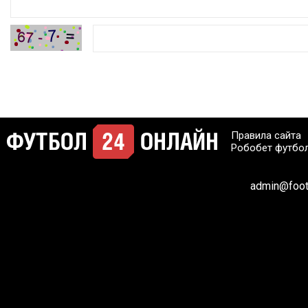
Правила сайта
Робобет футбо
admin@footb