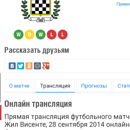
Примей
W
D
W
L
L
Рассказать друзьям
О матче
Трансляция
Прогнозы
Стат
Онлайн трансляция
Прямая трансляция футбольного матч
Жил Висенте, 28 сентября 2014 онлайн