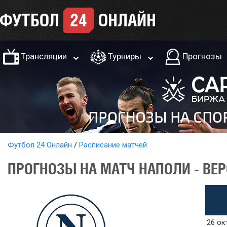
Трансляции
Турниры
Прогнозы
Футбол 24 Онлайн
Расписание матчей
ПРОГНОЗЫ НА МАТЧ НАПОЛИ - ВЕР
26 ок