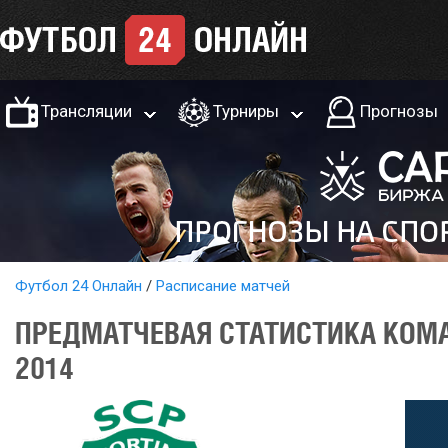
Трансляции
Турниры
Прогнозы
Футбол 24 Онлайн
Расписание матчей
ПРЕДМАТЧЕВАЯ СТАТИСТИКА КОМА
2014