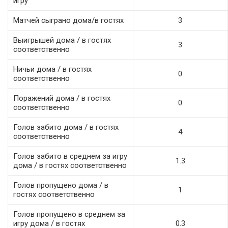
игру
Матчей сыграно дома/в гостях
3
Выигрышей дома / в гостях
3
соответственно
Ничьи дома / в гостях
0
соответственно
Поражений дома / в гостях
0
соответственно
Голов забито дома / в гостях
4
соответственно
Голов забито в среднем за игру
1.3
дома / в гостях соответственно
Голов пропущено дома / в
1
гостях соответственно
Голов пропущено в среднем за
игру дома / в гостях
0.3