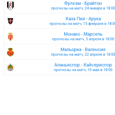
Фулхэм - Брайтон
прогнозы на матч, 24 января в 18:0
Каза Пия - Арука
прогнозы на матч, 15 февраля в 18:0
Монако - Марсель
прогнозы на матч, 5 апреля в 18:00
Мальорка - Валенсия
прогнозы на матч, 22 апреля в 18:0
Аланьяспор - Кайсериспор
прогнозы на матч, 10 мая в 18:00