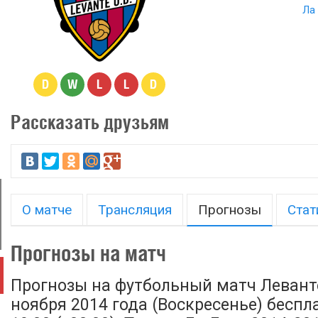
Ла
D
W
L
L
D
Рассказать друзьям
О матче
Трансляция
Прогнозы
Стат
Прогнозы на матч
Прогнозы на футбольный матч Леванте
ноября 2014 года (Воскресенье) беспла