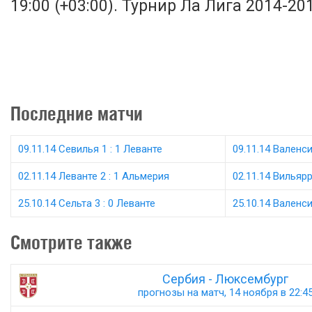
19:00 (+03:00). Турнир Ла Лига 2014-201
Последние матчи
09.11.14 Севилья 1 : 1 Леванте
09.11.14 Валенси
02.11.14 Леванте 2 : 1 Альмерия
02.11.14 Вильярр
25.10.14 Сельта 3 : 0 Леванте
25.10.14 Валенси
Смотрите также
Сербия - Люксембург
прогнозы на матч, 14 ноября в 22:4