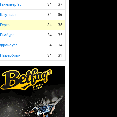
Ганновер 96
34
37
Штутгарт
34
36
Герта
34
35
Гамбург
34
35
Фрайбург
34
34
Падерборн
34
31