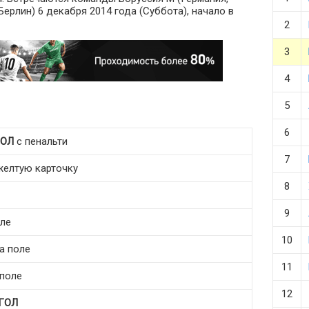
Берлин) 6 декабря 2014 года (Суббота), начало в
2
3
4
5
6
ГОЛ
с пенальти
7
желтую карточку
8
9
оле
10
а поле
11
 поле
12
ГОЛ