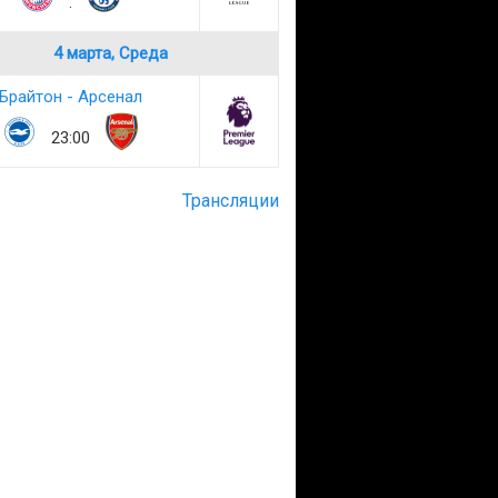
:
4 марта, Среда
Брайтон - Арсенал
23:00
Трансляции