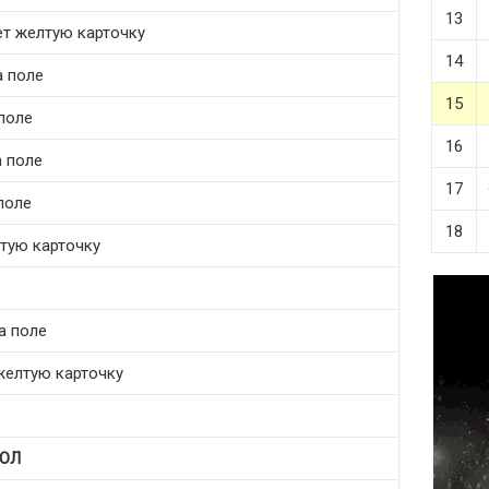
13
чает желтую карточку
14
а поле
15
поле
16
а поле
17
 поле
18
лтую карточку
а поле
желтую карточку
ОЛ