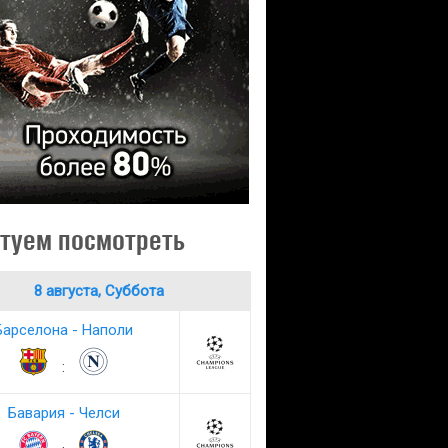
туем посмотреть
8 августа, Суббота
Барселона - Наполи
:
Бавария - Челси