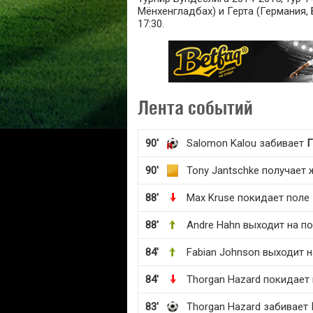
Мёнхенгладбах) и Герта (Германия, 
17:30.
Лента событий
90'
Salomon Kalou забивает
90'
Tony Jantschke получает 
88'
Max Kruse покидает поле
88'
Andre Hahn выходит на п
84'
Fabian Johnson выходит н
84'
Thorgan Hazard покидает
83'
Thorgan Hazard забивает