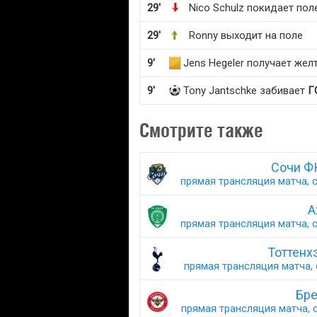
29'
Nico Schulz покидает пол
29'
Ronny выходит на поле
9'
Jens Hegeler получает жел
9'
Tony Jantschke забивает
Г
Смотрите также
Сочи Ф
прямая трансляция матча, с
А
прямая трансляция матча, с
Тоттенх
прямая трансляция матча, 
Бре
прямая трансляция матча, с