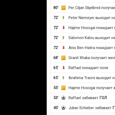
80'
Per Ciljan Skjelbred полу
72'
Peter Niemeyer выходит н
72'
Hajime Hosogai покидает 
72'
Salomon Kalou выходит н
72'
Anis Ben-Hatira покидает
68'
Granit Xhaka получает же
65'
Raffael покидает поле
65'
Ibrahima Traore выходит н
55'
Hajime Hosogai получает 
53'
Raffael забивает
ГОЛ
45'
Julian Schieber забивает
Г