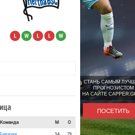
L
W
L
L
W
СТАНЬ САМЫМ ЛУЧ
ПРОГНОЗИСТОМ
НА САЙТЕ CAPPER.
ица
ПОСЕТИТЬ
Команда
М
О
Бавария
34
79