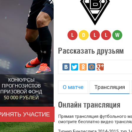
L
D
L
L
W
Рассказать друзьям
КОНКУРСЫ
ПРОГНОЗИСТОВ
О матче
Трансляция
ПРИЗОВОЙ ФОНД
50 000 РУБЛЕЙ
Онлайн трансляция
РИНЯТЬ УЧАСТИЕ
Прямая трансляция футбольного мат
смотрите бесплатно видео трансляц
Турнир Бундеслига 2014-2015, тур 