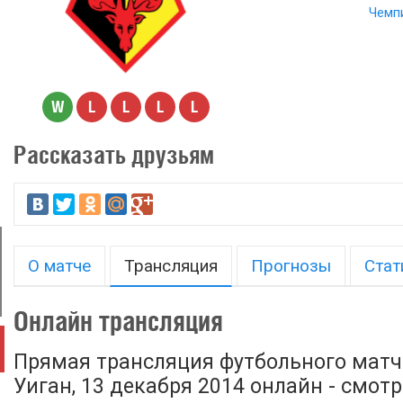
Чемп
W
L
L
L
L
Рассказать друзьям
О матче
Трансляция
Прогнозы
Стат
Онлайн трансляция
Прямая трансляция футбольного матч
Уиган, 13 декабря 2014 онлайн - смот