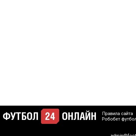
Правила сайта
Робобет футбо
admin@footb