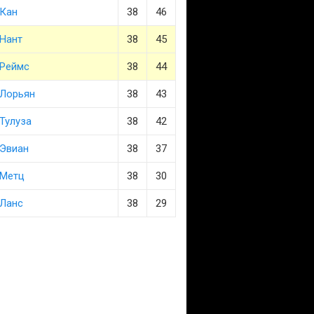
Кан
38
46
Нант
38
45
Реймс
38
44
Лорьян
38
43
Тулуза
38
42
Эвиан
38
37
Метц
38
30
Ланс
38
29