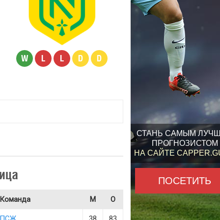
W
L
L
D
D
СТАНЬ САМЫМ ЛУЧ
ПРОГНОЗИСТОМ
НА САЙТЕ CAPPER.
ица
ПОСЕТИТЬ
Команда
М
О
ПСЖ
38
83