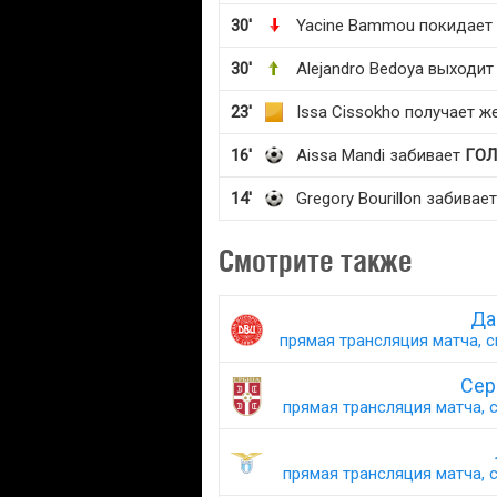
30'
Yacine Bammou покидает
30'
Alejandro Bedoya выходит
23'
Issa Cissokho получает ж
16'
Aissa Mandi забивает
ГОЛ
14'
Gregory Bourillon забивае
Смотрите также
Да
прямая трансляция матча, с
Сер
прямая трансляция матча, с
прямая трансляция матча, с