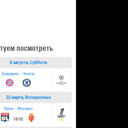
туем посмотреть
8 августа, Суббота
Бавария - Челси
:
22 марта, Воскресенье
Лион - Монако
18:00