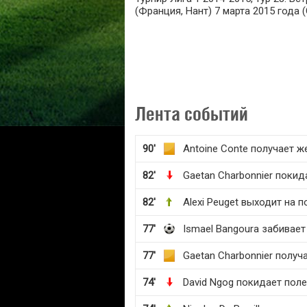
(Франция, Нант) 7 марта 2015 года (
Лента событий
90'
Antoine Conte получает ж
82'
Gaetan Charbonnier покид
82'
Alexi Peuget выходит на п
77'
Ismael Bangoura забивае
77'
Gaetan Charbonnier получ
74'
David Ngog покидает поле