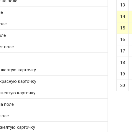
т на поле
13
ле
14
оле
15
оле
16
т поле
17
18
т желтую карточку
19
 красную карточку
20
 желтую карточку
на поле
 поле
т желтую карточку