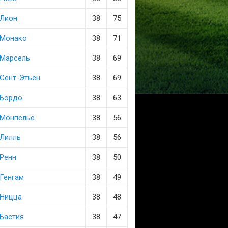
Лион
38
75
Монако
38
71
Марсель
38
69
Сент-Этьен
38
69
Бордо
38
63
Монпелье
38
56
Лилль
38
56
Ренн
38
50
Генгам
38
49
Ницца
38
48
Бастия
38
47