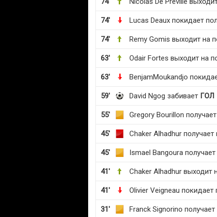
74'
Nicolas De Preville выходи
74'
Lucas Deaux покидает по
74'
Remy Gomis выходит на п
63'
Odair Fortes выходит на п
63'
BenjamMoukandjo покидае
59'
David Ngog забивает
ГОЛ
55'
Gregory Bourillon получае
45'
Chaker Alhadhur получает
45'
Ismael Bangoura получает
41'
Chaker Alhadhur выходит 
41'
Olivier Veigneau покидает
31'
Franck Signorino получае