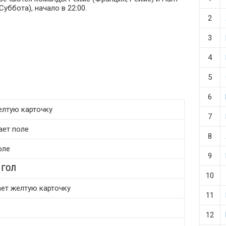
Суббота), начало в 22:00.
2
3
4
5
6
елтую карточку
7
ает поле
8
оле
9
т
ГОЛ
10
ает желтую карточку
11
12