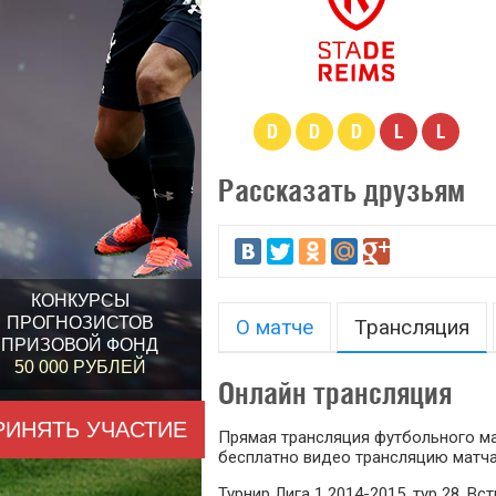
D
D
D
L
L
Рассказать друзьям
КОНКУРСЫ
ПРОГНОЗИСТОВ
О матче
Трансляция
ПРИЗОВОЙ ФОНД
50 000 РУБЛЕЙ
Онлайн трансляция
РИНЯТЬ УЧАСТИЕ
Прямая трансляция футбольного мат
бесплатно видео трансляцию матча
Турнир Лига 1 2014-2015, тур 28. В