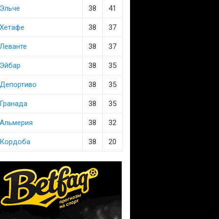
Эльче
38
41
Хетафе
38
37
Леванте
38
37
Эйбар
38
35
Депортиво
38
35
Гранада
38
35
Альмерия
38
32
Кордоба
38
20