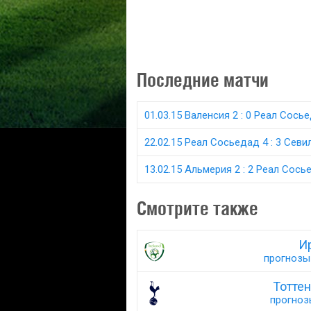
Последние матчи
01.03.15 Валенсия 2 : 0 Реал Сось
22.02.15 Реал Сосьедад 4 : 3 Севи
13.02.15 Альмерия 2 : 2 Реал Сось
Смотрите также
И
прогнозы 
Тоттен
прогнозы