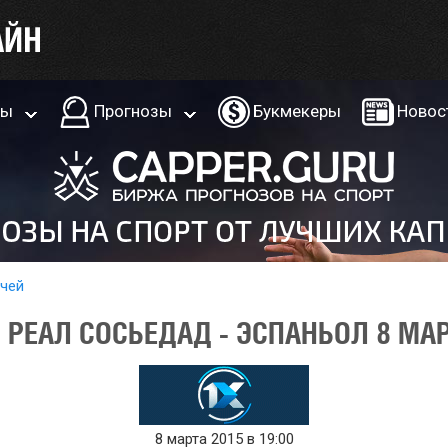
ры
Прогнозы
Букмекеры
Новос
тчей
 РЕАЛ СОСЬЕДАД - ЭСПАНЬОЛ 8 МАР
8 марта 2015 в 19:00