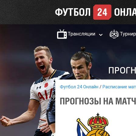
Трансляции
Турни
Футбол 24 Онлайн
Расписание ма
ПРОГНОЗЫ НА МАТЧ