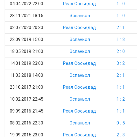
04.04.2022 22:00
Реал Сосьедад
1 : 0
28.11.2021 18:15
Эспаньол
1 : 0
02.07.2020 20:30
Реал Сосьедад
2 : 1
22.09.2019 15:00
Эспаньол
1 : 3
18.05.2019 21:00
Эспаньол
2 : 0
14.01.2019 23:00
Реал Сосьедад
3 : 2
11.03.2018 14:00
Эспаньол
2 : 1
23.10.2017 21:00
Реал Сосьедад
1 : 1
10.02.2017 22:45
Эспаньол
1 : 2
09.09.2016 21:45
Реал Сосьедад
1 : 1
08.02.2016 22:30
Эспаньол
0 : 5
19.09.2015 23:00
Реал Сосьедад
2 : 3