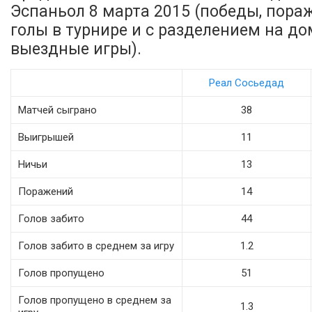
Эспаньол 8 марта 2015 (победы, пораж
голы в турнире и с разделением на д
выездные игры).
Реал Сосьедад
Матчей сыграно
38
Выигрышей
11
Ничьи
13
Поражений
14
Голов забито
44
Голов забито в среднем за игру
1.2
Голов пропущено
51
Голов пропущено в среднем за
1.3