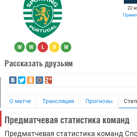
22 м
Примей
W
W
L
D
W
Рассказать друзьям
О матче
Трансляция
Прогнозы
Стат
Предматчевая статистика команд
Предматчевая статистика команд Спо