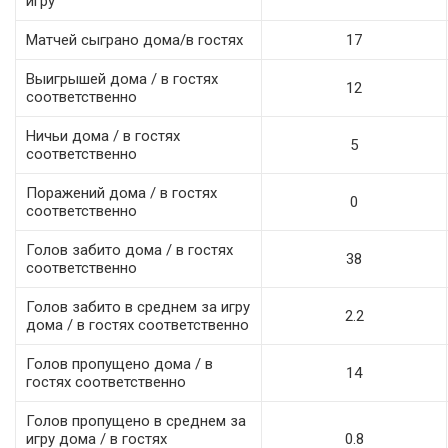
игру
Матчей сыграно дома/в гостях
17
Выигрышей дома / в гостях
12
соответственно
Ничьи дома / в гостях
5
соответственно
Поражений дома / в гостях
0
соответственно
Голов забито дома / в гостях
38
соответственно
Голов забито в среднем за игру
2.2
дома / в гостях соответственно
Голов пропущено дома / в
14
гостях соответственно
Голов пропущено в среднем за
игру дома / в гостях
0.8