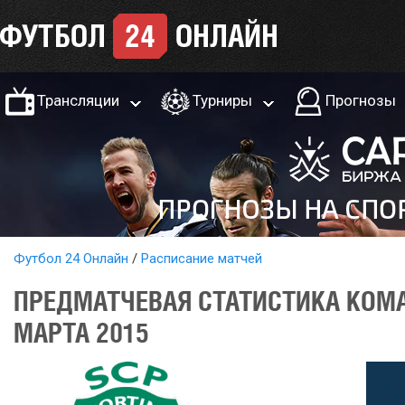
Трансляции
Турниры
Прогнозы
Футбол 24 Онлайн
Расписание матчей
ПРЕДМАТЧЕВАЯ СТАТИСТИКА КОМА
МАРТА 2015