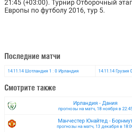
21:45 (+03:00). Турнир Отборочный эта
Европы по футболу 2016, тур 5.
Последние матчи
14.11.14 Шотландия 1 : 0 Ирландия
14.11.14 Грузия 
Смотрите также
Ирландия - Дания
прогнозы на матч, 18 ноября в 22:4
Манчестер Юнайтед - Борнму
прогнозы на матч, 13 декабря в 18:0