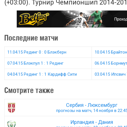
(+03:00). Турнир Чемпионшип 2014-2015
Последние матчи
11.04.15 Рединг 0 : 0 Блэкберн
10.04.15 Брайтон
07.04.15 Блэкпул 1 : 1 Рединг
06.04.15 Борнмут
04.04.15 Рединг 1 : 1 Кардифф Сити
03.04.15 Ипсвич 
Смотрите также
Сербия - Люксембург
прогнозы на матч, 14 ноября в 22:4
Ирландия - Дания