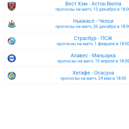
Вест Хэм - Астон Вилла
прогнозы на матч, 13 декабря в 18:0
Ньюкасл - Челси
прогнозы на матч, 20 декабря в 18:0
Страсбур - ПСЖ
прогнозы на матч, 1 февраля в 18:0
Алавес - Мальорка
прогнозы на матч, 19 апреля в 18:0
Хетафе - Осасуна
прогнозы на матч, 24 мая в 18:00