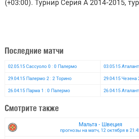
(+03:00). Турнир Серия А 2014-2015, тур
Последние матчи
02.05.15 Сассуоло 0 : 0 Палермо
03.05.15 Аталант
29.04.15 Палермо 2 : 2 Торино
29.04.15 Чезена 
26.04.15 Парма 1 : 0 Палермо
26.04.15 Аталант
Смотрите также
Мальта - Швеция
прогнозы на матч, 12 октября в 21:4