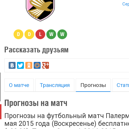
Сер
D
D
L
W
W
Рассказать друзьям
О матче
Трансляция
Прогнозы
Стат
Прогнозы на матч
Прогнозы на футбольный матч Палермо
мая 2015 года (Воскресенье) бесплатно