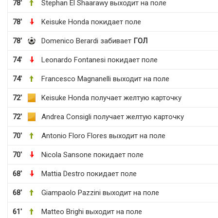
78'
Stephan El Shaarawy выходит на поле
78'
Keisuke Honda покидает поле
78'
Domenico Berardi забивает
ГОЛ
74'
Leonardo Fontanesi покидает поле
74'
Francesco Magnanelli выходит на поле
72'
Keisuke Honda получает желтую карточку
72'
Andrea Consigli получает желтую карточку
70'
Antonio Floro Flores выходит на поле
70'
Nicola Sansone покидает поле
68'
Mattia Destro покидает поле
68'
Giampaolo Pazzini выходит на поле
61'
Matteo Brighi выходит на поле