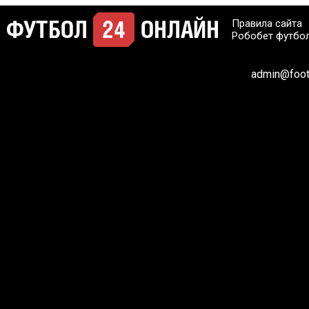
Правила сайта
Робобет футбо
admin@footb