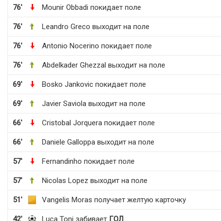
76'
Mounir Obbadi покидает поле
76'
Leandro Greco выходит на поле
76'
Antonio Nocerino покидает поле
76'
Abdelkader Ghezzal выходит на поле
69'
Bosko Jankovic покидает поле
69'
Javier Saviola выходит на поле
66'
Cristobal Jorquera покидает поле
66'
Daniele Galloppa выходит на поле
57'
Fernandinho покидает поле
57'
Nicolas Lopez выходит на поле
51'
Vangelis Moras получает желтую карточку
42'
Luca Toni забивает
ГОЛ