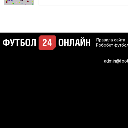
Правила сайта
Робобет футбо
admin@footb