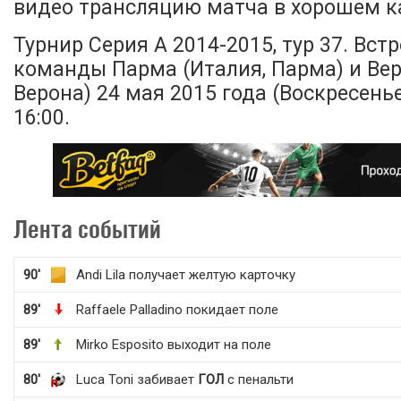
видео трансляцию матча в хорошем ка
Турнир Серия А 2014-2015, тур 37. Вст
команды Парма (Италия, Парма) и Вер
Верона) 24 мая 2015 года (Воскресенье
16:00.
Лента событий
90'
Andi Lila получает желтую карточку
89'
Raffaele Palladino покидает поле
89'
Mirko Esposito выходит на поле
80'
Luca Toni забивает
ГОЛ
с пенальти