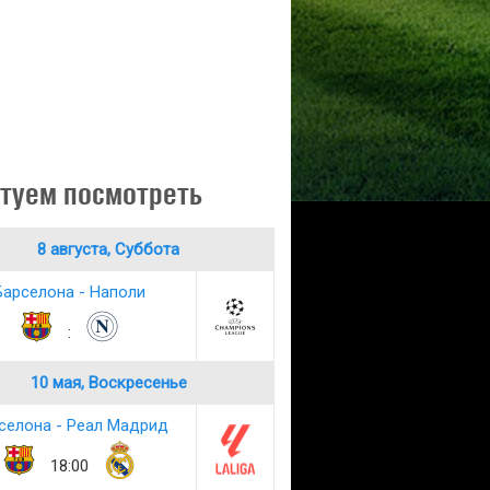
туем посмотреть
8 августа, Суббота
Барселона - Наполи
:
10 мая, Воскресенье
селона - Реал Мадрид
18:00