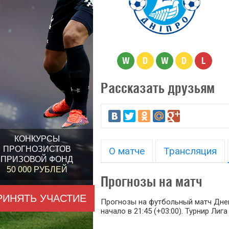
W
D
W
D
L
Рассказать друзьям
КОНКУРСЫ
ПРОГНОЗИСТОВ
О матче
Трансляция
ПРИЗОВОЙ ФОНД
50 000 РУБЛЕЙ
Прогнозы на матч
РИНЯТЬ УЧАСТИЕ
Прогнозы на футбольный матч Днепр
начало в 21:45 (+03:00). Турнир Лига