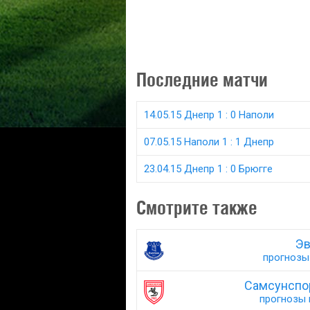
Последние матчи
14.05.15 Днепр 1 : 0 Наполи
07.05.15 Наполи 1 : 1 Днепр
23.04.15 Днепр 1 : 0 Брюгге
Смотрите также
Эв
прогнозы 
Самсунспо
прогнозы н