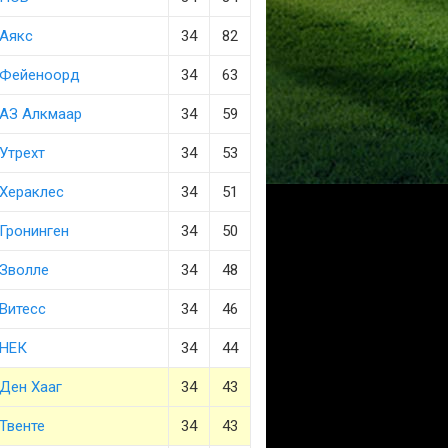
Аякс
34
82
Фейеноорд
34
63
АЗ Алкмаар
34
59
Утрехт
34
53
Хераклес
34
51
Гронинген
34
50
Зволле
34
48
Витесс
34
46
НЕК
34
44
Ден Хааг
34
43
Твенте
34
43