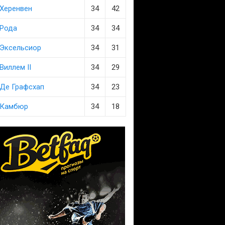
Херенвен
34
42
Рода
34
34
Эксельсиор
34
31
Виллем II
34
29
Де Графсхап
34
23
Камбюр
34
18