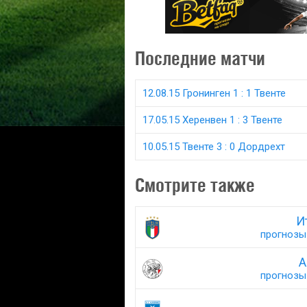
Последние матчи
12.08.15 Гронинген 1 : 1 Твенте
17.05.15 Херенвен 1 : 3 Твенте
10.05.15 Твенте 3 : 0 Дордрехт
Смотрите также
И
прогнозы 
А
прогнозы 