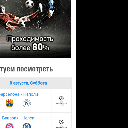
туем посмотреть
8 августа, Суббота
Барселона - Наполи
:
Бавария - Челси