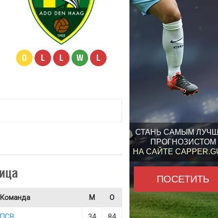
D
L
L
W
L
СТАНЬ САМЫМ ЛУЧ
ПРОГНОЗИСТОМ
НА САЙТЕ CAPPER.
ица
ПОСЕТИТЬ
Команда
М
О
ПСВ
34
84