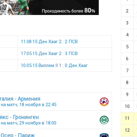
2
3
4
11.08.15 Ден Хааг 2 : 2 ПСВ
5
17.05.15 Ден Хааг 2 : 3 ПСВ
6
10.05.15 Виллем II 1 : 0 Ден Хааг
7
8
9
талия - Армения
на матч, 18 ноября в 22:45
10
якс - Гронинген
11
на матч, 29 ноября в 18:00
12
Осер - Париж