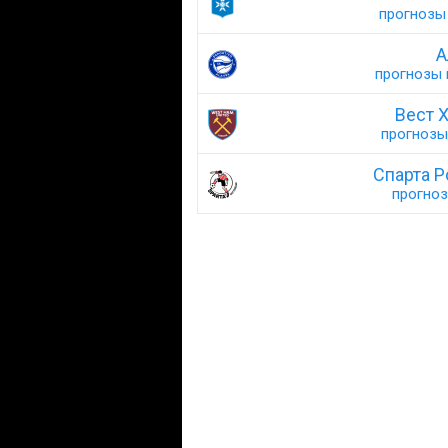
прогнозы 
А
прогнозы н
Вест 
прогнозы 
Спарта Р
прогноз