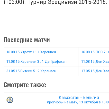
(+03:00). Турнир Эредивизи 2015-2016, 
Последние матчи
16.08.15 Утрехт 1 : 1 Херенвен
16.08.15 ПСВ 2 :
11.08.15 Херенвен 3 : 1 Де Графсхап
11.08.15 Ден Хаа
31.05.15 Витесс 5 : 2 Херенвен
17.05.15 Ден Хаа
Смотрите также
Казахстан - Бельгия
прогнозы на матч, 13 октября в 16:0