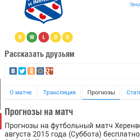
Эред
D
W
L
D
D
Рассказать друзьям
О матче
Трансляция
Прогнозы
Стат
Прогнозы на матч
Прогнозы на футбольный матч Херенве
августа 2015 года (Суббота) бесплатно,