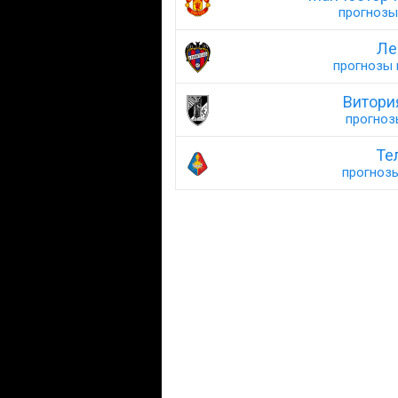
прогнозы 
Ле
прогнозы н
Витори
прогнозы
Те
прогнозы