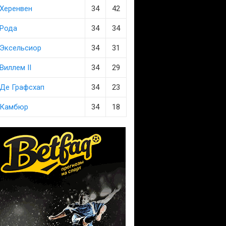
Херенвен
34
42
Рода
34
34
Эксельсиор
34
31
Виллем II
34
29
Де Графсхап
34
23
Камбюр
34
18