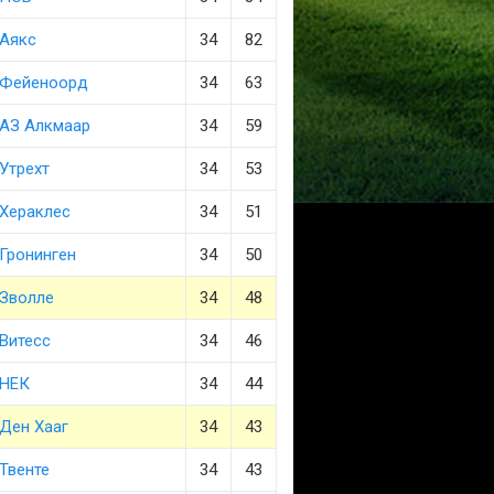
Аякс
34
82
Фейеноорд
34
63
АЗ Алкмаар
34
59
Утрехт
34
53
Хераклес
34
51
Гронинген
34
50
Зволле
34
48
Витесс
34
46
НЕК
34
44
Ден Хааг
34
43
Твенте
34
43