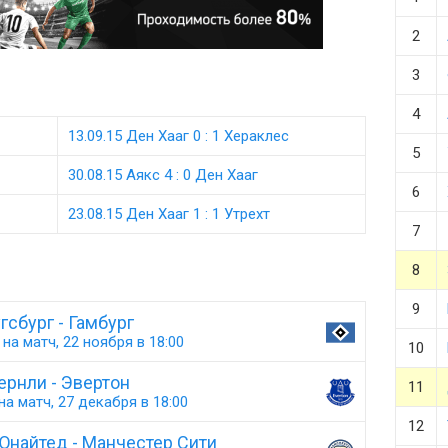
2
3
4
13.09.15 Ден Хааг 0 : 1 Хераклес
5
30.08.15 Аякс 4 : 0 Ден Хааг
6
23.08.15 Ден Хааг 1 : 1 Утрехт
7
8
9
гсбург - Гамбург
на матч, 22 ноября в 18:00
10
ернли - Эвертон
11
а матч, 27 декабря в 18:00
12
Юнайтед - Манчестер Сити