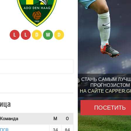
L
L
D
W
D
СТАНЬ САМЫМ ЛУЧ
ПРОГНОЗИСТОМ
НА САЙТЕ CAPPER.
ица
ПОСЕТИТЬ
Команда
М
О
ПСВ
34
84