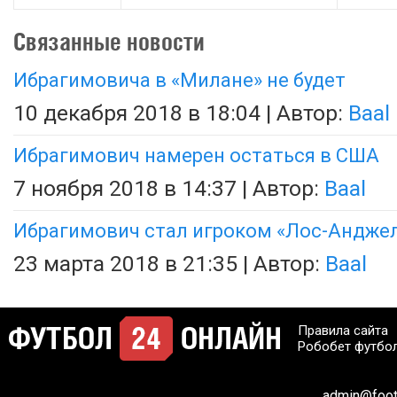
Связанные новости
Ибрагимовича в «Милане» не будет
10 декабря 2018 в 18:04 | Автор:
Baal
Ибрагимович намерен остаться в США
7 ноября 2018 в 14:37 | Автор:
Baal
Ибрагимович стал игроком «Лос-Анджел
23 марта 2018 в 21:35 | Автор:
Baal
Правила сайта
Робобет футбо
admin@footb