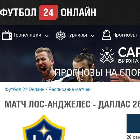
Трансляции
Турниры
Прогнозы
Футбол 24 Онлайн
Расписание матчей
МАТЧ ЛОС-АНДЖЕЛЕС - ДАЛЛАС 28
28 сен