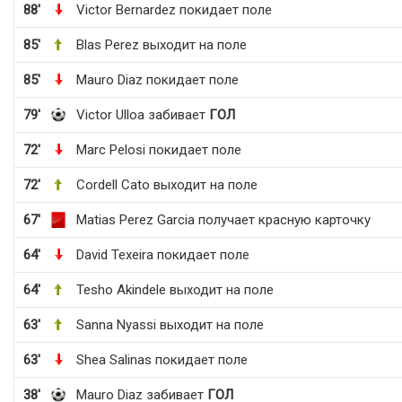
88'
Victor Bernardez покидает поле
85'
Blas Perez выходит на поле
85'
Mauro Diaz покидает поле
79'
Victor Ulloa забивает
ГОЛ
72'
Marc Pelosi покидает поле
72'
Cordell Cato выходит на поле
67'
Matias Perez Garcia получает красную карточку
64'
David Texeira покидает поле
64'
Tesho Akindele выходит на поле
63'
Sanna Nyassi выходит на поле
63'
Shea Salinas покидает поле
38'
Mauro Diaz забивает
ГОЛ