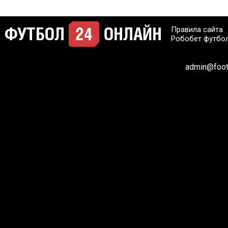
Правила сайта
Робобет футбо
admin@footb