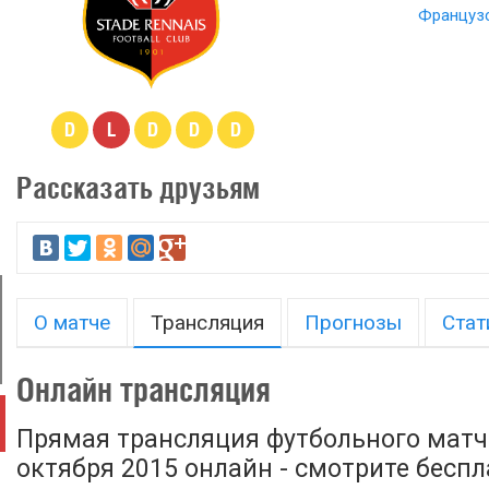
Французс
D
L
D
D
D
Рассказать друзьям
О матче
Трансляция
Прогнозы
Стат
Онлайн трансляция
Прямая трансляция футбольного матча
октября 2015 онлайн - смотрите бесп