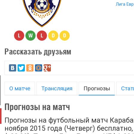
Лига Ев
L
W
L
D
D
Рассказать друзьям
О матче
Трансляция
Прогнозы
Стат
Прогнозы на матч
Прогнозы на футбольный матч Карабах
ноября 2015 года (Четверг) бесплатно,