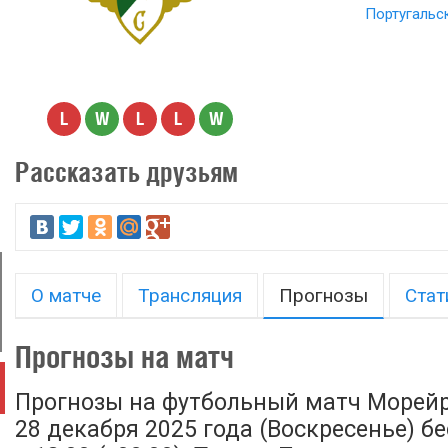
Португальс
L
W
L
L
W
Рассказать друзьям
О матче
Трансляция
Прогнозы
Стат
Прогнозы на матч
Прогнозы на футбольный матч Морейре
28 декабря 2025 года (Воскресенье) б