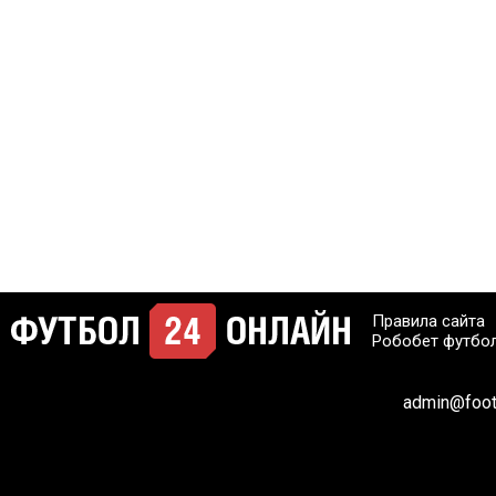
Правила сайта
Робобет футбо
admin@footb