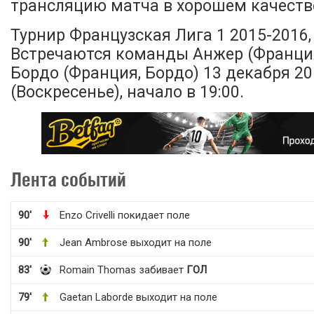
трансляцию матча в хорошем качестве
Турнир Французская Лига 1 2015-2016, 
Встречаются команды Анжер (Франция
Бордо (Франция, Бордо) 13 декабря 20
(Воскресенье), начало в 19:00.
Лента событий
90'
Enzo Crivelli покидает поле
90'
Jean Ambrose выходит на поле
83'
Romain Thomas забивает
ГОЛ
79'
Gaetan Laborde выходит на поле