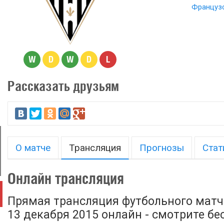
Французс
W
D
W
D
L
Рассказать друзьям
О матче
Трансляция
Прогнозы
Стат
Онлайн трансляция
Прямая трансляция футбольного матча
13 декабря 2015 онлайн - смотрите бе