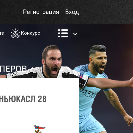
Регистрация
Вход
ти
Конкурс
 НЬЮКАСЛ 28