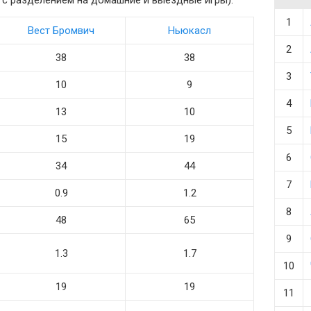
 и с разделением на домашние и выездные игры).
1
Вест Бромвич
Ньюкасл
2
38
38
3
10
9
4
13
10
5
15
19
6
34
44
7
0.9
1.2
8
48
65
9
1.3
1.7
10
19
19
11