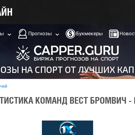
ры
Прогнозы
Букмекеры
Новос
тчей
ТИСТИКА КОМАНД ВЕСТ БРОМВИЧ -