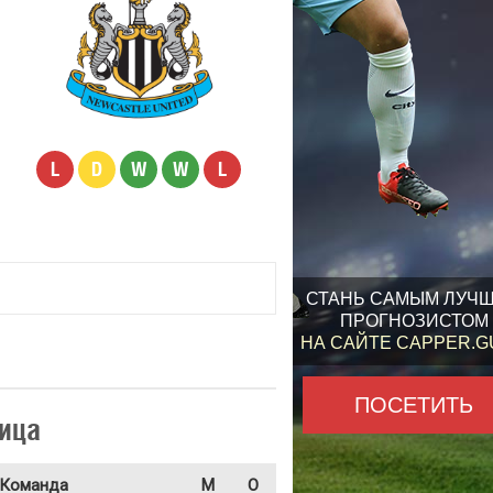
L
D
W
W
L
СТАНЬ САМЫМ ЛУЧ
ПРОГНОЗИСТОМ
НА САЙТЕ CAPPER.
ПОСЕТИТЬ
ица
Команда
М
О