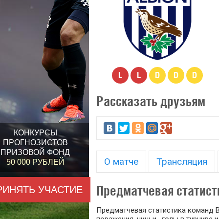
L
L
D
D
D
Рассказать друзьям
КОНКУРСЫ
ПРОГНОЗИСТОВ
ПРИЗОВОЙ ФОНД
О матче
Трансляция
50 000 РУБЛЕЙ
Предматчевая статист
РИНЯТЬ УЧАСТИЕ
Предматчевая статистика команд В