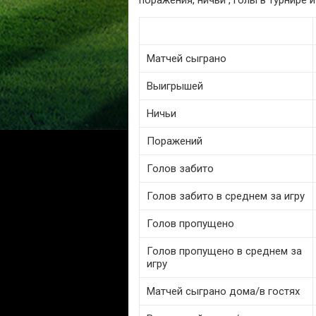
поражения, ничьи , голы в турнире
Матчей сыграно
Выигрышей
Ничьи
Поражений
Голов забито
Голов забито в среднем за игру
Голов пропущено
Голов пропущено в среднем за
игру
Матчей сыграно дома/в гостях