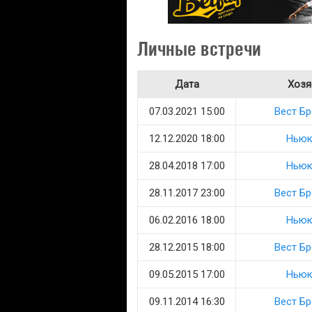
Личные встречи
Дата
Хозя
07.03.2021 15:00
Вест Б
12.12.2020 18:00
Ньюк
28.04.2018 17:00
Ньюк
28.11.2017 23:00
Вест Б
06.02.2016 18:00
Ньюк
28.12.2015 18:00
Вест Б
09.05.2015 17:00
Ньюк
09.11.2014 16:30
Вест Б